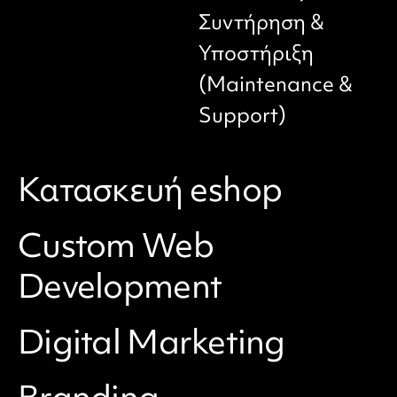
Συντήρηση &
Υποστήριξη
(Maintenance &
Support)
Κατασκευή eshop
Custom Web
Σχεδιασμός &
Development
Έρευνα Αγοράς
(Design & Market
Digital Marketing
Research)
Project Discovery
Προϊόντα &
Branding
Planning and