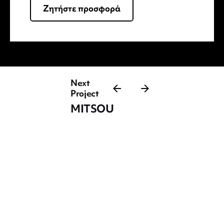
Ζητήστε προσφορά
App-Launch
Support and
Maintenance
Next
Project
MITSOU