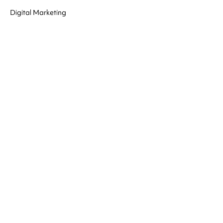
Digital Marketing
AGENCY
Portfolio
Υπηρεσίες
Υποστήριξη
Γνωρίστε μας
Πελάτες
Επικοινωνία
Ζητήστε Προσφορά