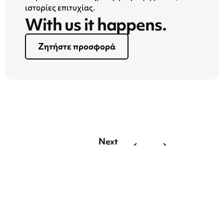
ιστορίες επιτυχίας.
With us it happens.
Ζητήστε προσφορά
Next
Post
Socia
l
Medi
a
Size